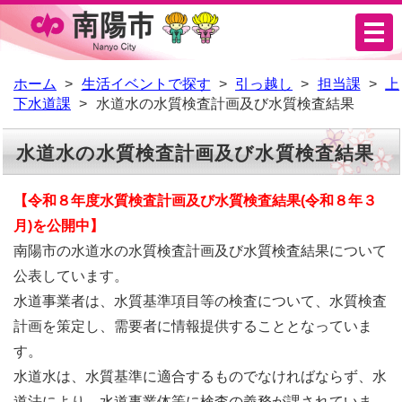
メ
ニ
ュ
ホーム
生活イベントで探す
引っ越し
担当課
上
下水道課
水道水の水質検査計画及び水質検査結果
ー
水道水の水質検査計画及び水質検査結果
【令和８年
度水質検査計画及び水質検査結果(令和８年３
月)を公開中】
南陽市の水道水の水質検査計画及び水質検査結果について
公表しています。
水道事業者は、水質基準項目等の検査について、水質検査
計画を策定し、需要者に情報提供することとなっていま
す。
水道水は、水質基準に適合するものでなければならず、水
道法により、水道事業体等に検査の義務が課されていま