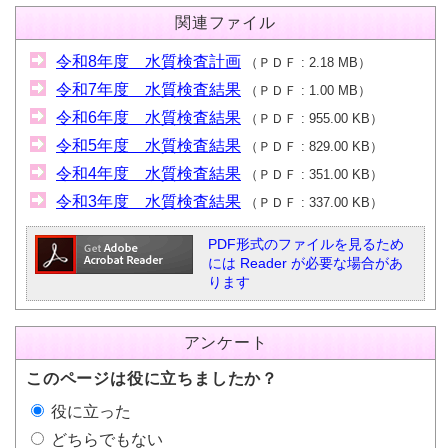
関連ファイル
令和8年度 水質検査計画
（
ＰＤＦ
2.18 MB
）
令和7年度 水質検査結果
（
ＰＤＦ
1.00 MB
）
令和6年度 水質検査結果
（
ＰＤＦ
955.00 KB
）
令和5年度 水質検査結果
（
ＰＤＦ
829.00 KB
）
令和4年度 水質検査結果
（
ＰＤＦ
351.00 KB
）
令和3年度 水質検査結果
（
ＰＤＦ
337.00 KB
）
PDF形式のファイルを見るため
には Reader が必要な場合があ
ります
アンケート
このページは役に立ちましたか？
役に立った
どちらでもない