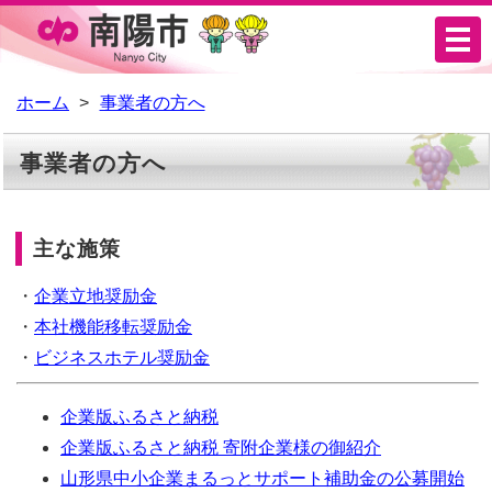
メ
ニ
ュ
ホーム
事業者の方へ
ー
事業者の方へ
主な施策
・
企業立地奨励金
・
本社機能移転奨励金
・
ビジネスホテル奨励金
企業版ふるさと納税
企業版ふるさと納税 寄附企業様の御紹介
山形県中小企業まるっとサポート補助金の公募開始