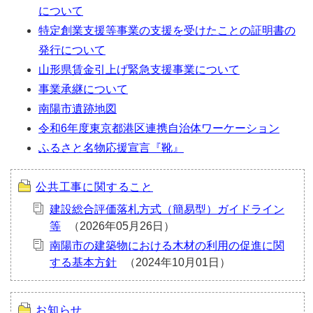
について
特定創業支援等事業の支援を受けたことの証明書の
発行について
山形県賃金引上げ緊急支援事業について
事業承継について
南陽市遺跡地図
令和6年度東京都港区連携自治体ワーケーション
ふるさと名物応援宣言『靴』
公共工事に関すること
建設総合評価落札方式（簡易型）ガイドライン
等
南陽市の建築物における木材の利用の促進に関
する基本方針
お知らせ