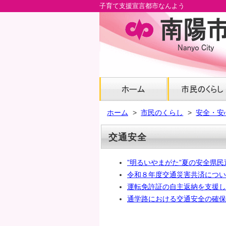
子育て支援宣言都市なんよう
メ
イ
ン
コ
ン
テ
ン
ツ
へ
ホーム
市民のくらし
安全・安
グ
ロ
交通安全
ー
バ
”明るいやまがた”夏の安全県
ル
令和８年度交通災害共済につい
ナ
運転免許証の自主返納を支援し
ビ
通学路における交通安全の確保
へ
フ
ッ