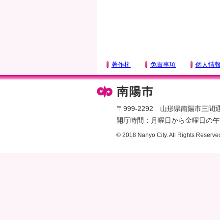
タ
ー
エ
リ
ア
著作権
免責事項
個人情
へ
ペ
ー
ジ
〒999-2292 山形県南陽市三間通436
の
開庁時間：月曜日から金曜日の午前
先
© 2018 Nanyo City. All Rights Reserve
頭
へ