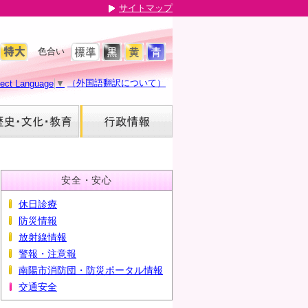
サイトマップ
色合い
（外国語翻訳について）
lect Language
▼
安全・安心
休日診療
防災情報
放射線情報
警報・注意報
南陽市消防団・防災ポータル情報
交通安全