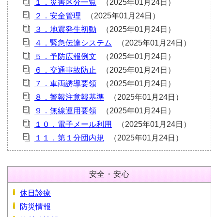
１．災害区分一覧
２．安全管理
３．地震発生初動
４．緊急伝達システム
５．予防広報例文
６．交通事故防止
７．車両誘導要領
８．警報注意報基準
９．無線運用要領
１０．電子メール利用
１１．第１分団内規
安全・安心
休日診療
防災情報