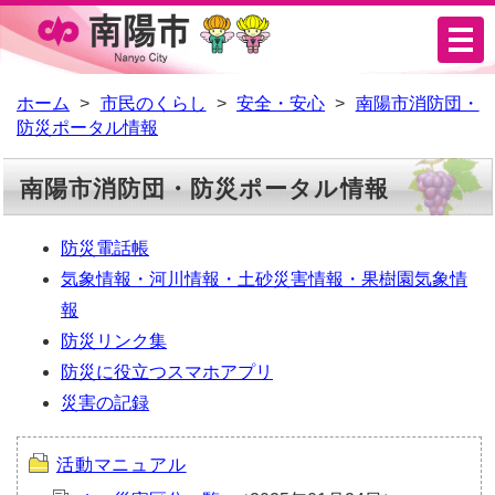
メ
ニ
ュ
ホーム
市民のくらし
安全・安心
南陽市消防団・
防災ポータル情報
ー
南陽市消防団・防災ポータル情報
防災電話帳
気象情報・河川情報・土砂災害情報・果樹園気象情
報
防災リンク集
防災に役立つスマホアプリ
災害の記録
活動マニュアル