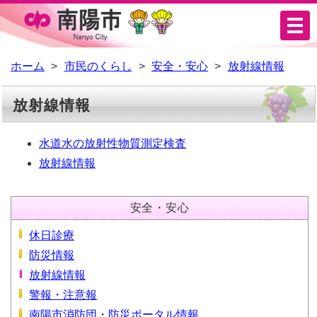
メ
ニ
ュ
ホーム
市民のくらし
安全・安心
放射線情報
ー
放射線情報
水道水の放射性物質測定検査
放射線情報
安全・安心
休日診療
防災情報
放射線情報
警報・注意報
南陽市消防団・防災ポータル情報