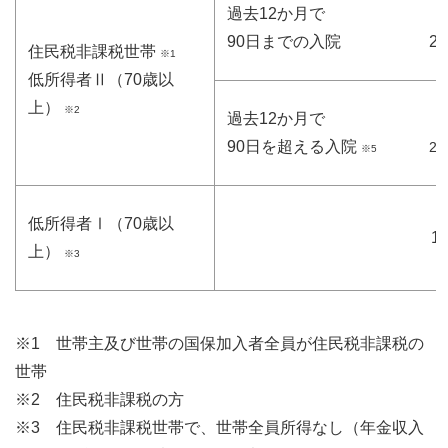
過去12か月で
90日までの入院
2
住民税非課税世帯
※1
低所得者Ⅱ（70歳以
上）
※2
過去12か月で
90日を超える入院
22
※5
低所得者Ⅰ（70歳以
1
上）
※3
※1 世帯主及び世帯の国保加入者全員が住民税非課税の
世帯
※2 住民税非課税の方
※3 住民税非課税世帯で、世帯全員所得なし（年金収入