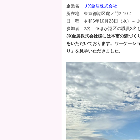
企業名
ＪX金属株式会社
タ
所在地 東京都港区虎ノ門2-10-4
ー
日 程 令和6年10月23日（水）～ 1
エ
参加者 2名 ※ほか港区の職員2名
リ
JX金属株式会社様には本市の森づく
ア
をいただいております。ワーケーショ
へ
り」を見学いただきました。
ペ
ー
ジ
の
先
頭
へ