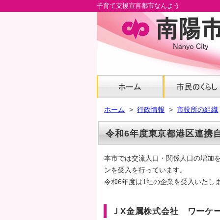
子育て支援宣言都市なんよう
メ
イ
ン
コ
ン
テ
ン
ツ
へ
ホーム
行政情報
市役所の組織
グ
ロ
令和6年度東京都港区連携
ー
バ
本市では交流人口・関係人口の増加
ル
ンを受入を行っています。
ナ
令和6年度は1社の企業を受入いたし
ビ
へ
フ
ＪX金属株式会社 ワーケ
ッ