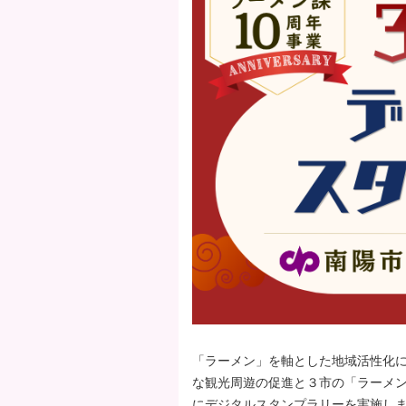
タ
ー
エ
リ
ア
へ
ペ
ー
ジ
の
先
頭
へ
「ラーメン」を軸とした地域活性化
な観光周遊の促進と３市の「ラーメ
にデジタルスタンプラリーを実施し