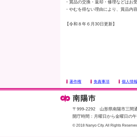
・賞品の交換・返却・修理などはお
・やむを得ない理由により、賞品内
【令和８年６月30日更新】
著作権
免責事項
個人情
〒999-2292 山形県南陽市三間通436
開庁時間：月曜日から金曜日の午前
© 2018 Nanyo City. All Rights Reserve