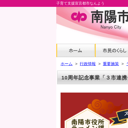
子育て支援宣言都市なんよう
メ
イ
ン
コ
ン
テ
ン
ツ
へ
ホーム
行政情報
重要施策
グ
ロ
10周年記念事業「３市連携
ー
バ
ル
ナ
ビ
へ
フ
ッ