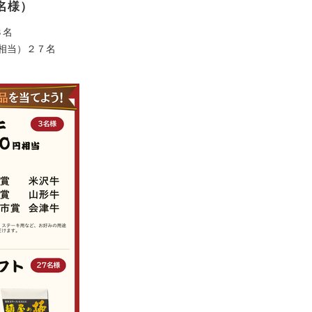
名様）
３名
0円相当）２７名