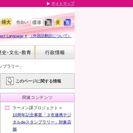
サイトマップ
色合い
（外国語翻訳について）
lect Language
▼
タンプラリー」
このページに関する情報
関連コンテンツ
ラーメン課プロジェクト
10周年記念事業「３市連携デジ
タルdeスタンプラリー」対象店
舗