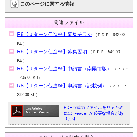
このページに関する情報
関連ファイル
R8【Ｕターン促進枠】募集チラシ
（
ＰＤＦ
642.00
KB
）
R8【Ｕターン促進枠】募集要項
（
ＰＤＦ
549.00
KB
）
R8【Ｕターン促進枠】申請書（南陽市版）
（
ＰＤＦ
205.00 KB
）
R8【Ｕターン促進枠】申請書（記載例）
（
ＰＤＦ
232.00 KB
）
PDF形式のファイルを見るため
には Reader が必要な場合があ
ります