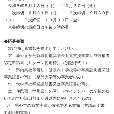
令和８年５月１８日（月）～１０月３０日（金）
１次締切 ８月３１日（月） ２次締切 ９月３０日
（水） ３次締切 １０月３０日（金）
※各締切の最終日は午後５時必着
◆応募書類
次に掲げる書類を提出してください。
ア 新やまがた就職促進奨学金返還支援事業助成候補者
認定申請書【Ｕターン促進枠】（別記様式１）
イ 県内高校等若しくは県内中学校等の卒業証明書又は
卒業証書の写し（県外大学等の卒業者のみ）
ウ 大学等の卒業証明書又は卒業証書の写し
エ 住民票（世帯票）の写し（マイナンバーの記載のな
いもので申請日前１か月以内に発行されたもの）
オ 県外での就業実績が確認できる書類（在職証明書、
退職証明書等）