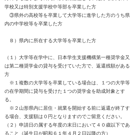
学校又は特別支援学校中等部を卒業した方
③県外の高校等を卒業して大学等に進学した方のうち県
内の中学校等を卒業した方
Ｂ）県内に所在する大学等を卒業した方
（１）大学等在学中に、日本学生支援機構第一種奨学金又
は第二種奨学金の貸与を受けていた方で、返還残額がある
方
※１複数の大学等を卒業している場合は、１つの大学等
の在学期間に貸与を受けた１つの奨学金を助成対象とす
る。
※２山形県内に居住・就業を開始する前に返還が終了す
る場合、支援額は０円となりますのでご留意ください。
（２）申請日の属する年度の末日において４０歳以下であ
ること（誕生日が昭和６１年４月２日以降の方）