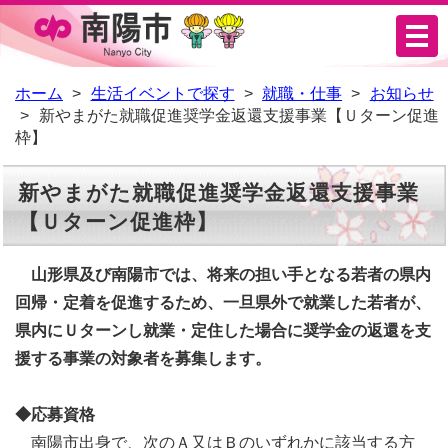
メ
ニ
ュ
ホーム
生活イベントで探す
就職・仕事
お知らせ
新やまがた就職促進奨学金返還支援事業【Ｕターン促進
ー
枠】
新やまがた就職促進奨学金返還支援事業
【Ｕターン促進枠】
山形県及び南陽市では、将来の担い手となる若者の県内
回帰・定着を促進するため、一旦県外で就業した若者が、
県内にＵターンし就業・定住した場合に奨学金の返還を支
援する事業の対象者を募集します。
◆応募資格
南陽市出身で、次のＡ又はＢのいずれかに該当する方