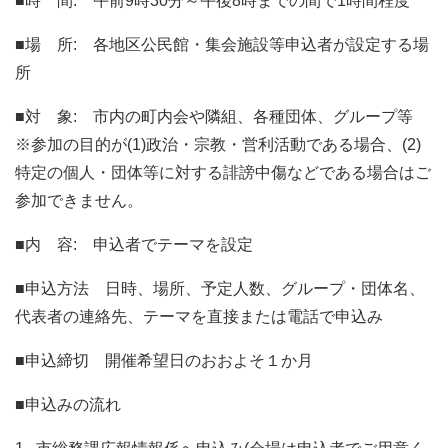
■時 間: 午前9時30分～午後8時までの間で1時間程度
■場 所: 各地区公民館・集会施設等申込者が設定する場
所
■対 象: 市内の町内会や隣組、各種団体、グループ等
※参加の目的が(1)政治・宗教・営利活動である場合、(2)
特定の個人・団体等に対する誹謗中傷などである場合はご
参加できません。
■内 容: 申込者でテーマを設定
■申込方法 日時、場所、予定人数、グループ・団体名、
代表者の連絡先、テーマを直接または電話で申込み
■申込締切 開催希望日のおおよそ１か月
■申込みの流れ