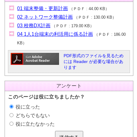
01 端末整備・更新計画
（
ＰＤＦ
44.00 KB
）
02 ネットワーク整備計画
（
ＰＤＦ
130.00 KB
）
03 校務DX計画
（
ＰＤＦ
179.00 KB
）
04 1人1台端末の利活用に係る計画
（
ＰＤＦ
186.00
KB
）
PDF形式のファイルを見るため
には Reader が必要な場合があ
ります
アンケート
このページは役に立ちましたか？
役に立った
どちらでもない
役に立たなかった