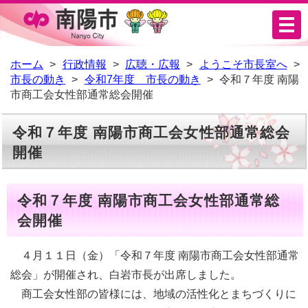
メ
ニ
ュ
ホーム
行政情報
広聴・広報
ようこそ市長室へ
市長の動き
令和7年度 市長の動き
令和７年度 南陽
ー
市商工会女性部通常総会開催
令和７年度 南陽市商工会女性部通常総会
開催
令和７年度 南陽市商工会女性部通常総
会開催
４月１１日（金）「令和７年度 南陽市商工会女性部通常
総会」が開催され、白岩市長が出席しました。
商工会女性部の皆様には、地域の活性化とまちづくりに