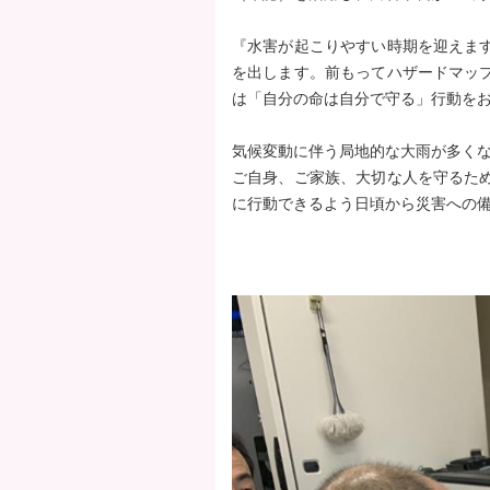
タ
『水害が起こりやすい時期を迎えま
ー
を出します。前もってハザードマッ
エ
は「自分の命は自分で守る」行動を
リ
ア
気候変動に伴う局地的な大雨が多く
へ
ご自身、ご家族、大切な人を守るた
ペ
に行動できるよう日頃から災害への
ー
ジ
の
先
頭
へ