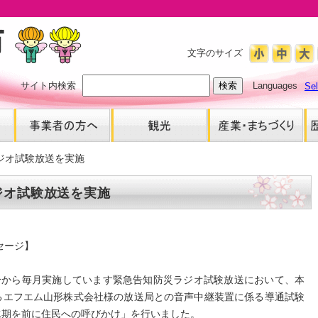
文字のサイズ
サイト内検索
Languages
Se
ジオ試験放送を実施
ジオ試験放送を実施
セージ】
分から毎月実施しています緊急告知防災ラジオ試験放送において、本
るエフエム山形株式会社様の放送局との音声中継装置に係る導通試験
水期を前に住民への呼びかけ」を行いました。