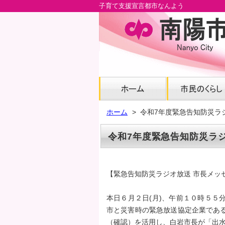
子育て支援宣言都市なんよう
メ
イ
ン
コ
ン
テ
ン
ツ
へ
ホーム
令和7年度緊急告知防災ラ
グ
ロ
令和7年度緊急告知防災ラ
ー
バ
ル
【緊急告知防災ラジオ放送 市長メッ
ナ
ビ
本日６月２日(月)、午前１０時５５
へ
市と災害時の緊急放送協定企業であ
フ
（確認）を活用し、白岩市長が「出
ッ