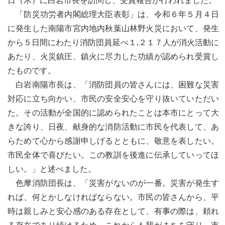
日（木）に白岩市長を訪問し、受賞報告が行われました。
「防災功労者内閣総理大臣表彰」は、令和６年５月４日
に発生した南陽市宮内地内秋葉山林野火災において、発生
から５日間にわたり消防団員延べ１,２１７人が消火活動に
あたり、火災鎮圧、鎮火に尽力した功績が認められ受賞し
たものです。
白岩南陽市長は、「消防団員の皆さんには、困難な災害
対応に立ち向かい、市民の安全安心を守り抜いていただい
た。その活動が全国的に認められたことは本市にとって大
きな誇り、日夜、献身的な消防活動に市民を代表して、あ
らためて心から感謝申しげるとともに、敬意を表したい。
市民全体で喜びたい。この教訓を後進に伝承していってほ
しい。」と述べました。
色摩消防団長は、「災害がないのが一番。災害が発生す
れば、何とかしなければならない。市民の皆さんから、平
時は親しみと安心感のある存在として、有事の際は、頼れ