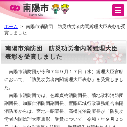
メ
ニ
ュ
ホーム
南陽市消防団 防災功労者内閣総理大臣表彰を受
賞しました
ー
南陽市消防団 防災功労者内閣総理大臣
表彰を受賞しました
南陽市消防団が令和７年９月１７日（水）総理大臣官邸
において、「防災功労者内閣総理大臣表彰」を受賞しまし
た。
南陽市消防団では、色摩貞樹消防団長、菊地政和消防団
副団長、加藤仁消防団副団長、置賜広域行政事務組合南陽
消防署からは、宮地一昭署長、高橋光治副署長が「防災功
労者内閣総理大臣表彰」受賞について、令和７年９月２５