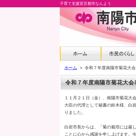
子育て支援宣言都市なんよう
メ
イ
ン
コ
ン
テ
ン
ツ
へ
ホーム
令和７年度南陽市菊花大会
グ
ロ
令和７年度南陽市菊花大会
ー
バ
１１月２１日（金）、南陽市菊花大
ル
大臣の代理として秘書の鈴木様、白
ナ
りました。
ビ
へ
白岩市長からは、「菊の栽培には厳
フ
ことに心から感謝を申し上げます。
ッ