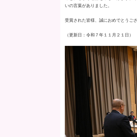
いの言葉がありました。
タ
ー
受賞された皆様、誠におめでとうご
エ
リ
（更新日：令和７年１１月２１日）
ア
へ
ペ
ー
ジ
の
先
頭
へ