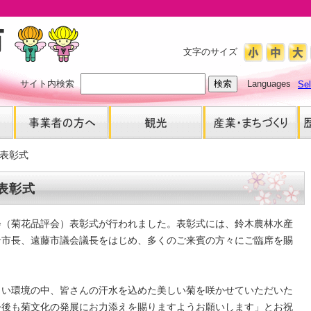
文字のサイズ
サイト内検索
Languages
Se
表彰式
表彰式
会（菊花品評会）表彰式が行われました。表彰式には、鈴木農林水産
岩市長、遠藤市議会議長をはじめ、多くのご来賓の方々にご臨席を賜
しい環境の中、皆さんの汗水を込めた美しい菊を咲かせていただいた
今後も菊文化の発展にお力添えを賜りますようお願いします」とお祝