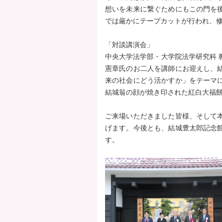
想いを未来に繋ぐためにもこの門を
タ
では厳かにテープカットが行われ、
ー
エ
「対談講演会」
リ
中央大学法学部・大学院法学研究科 
ア
憲章氏のお二人を講師にお迎えし、
へ
来の社会にどう活かすか」をテーマ
ペ
結城翁の顔が焼き印された紅白大福
ー
ジ
ご来場いただきました皆様、そして
の
げます。今後とも、結城豊太郎記念
先
す。
頭
へ