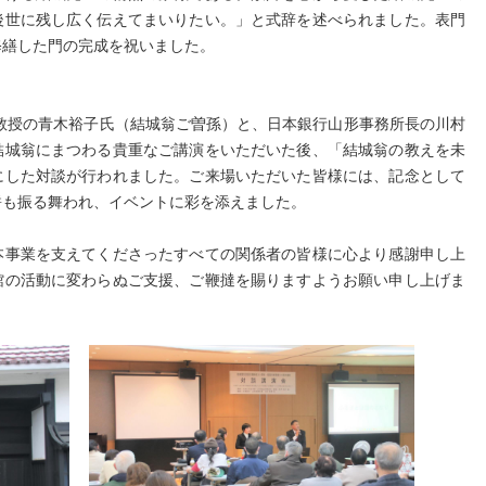
後世に残し広く伝えてまいりたい。」と式辞を述べられました。表門
修繕した門の完成を祝いました。
教授の青木裕子氏（結城翁ご曽孫）と、日本銀行山形事務所長の川村
結城翁にまつわる貴重なご講演をいただいた後、「結城翁の教えを未
にした対談が行われました。ご来場いただいた皆様には、記念として
餅も振る舞われ、イベントに彩を添えました。
本事業を支えてくださったすべての関係者の皆様に心より感謝申し上
館の活動に変わらぬご支援、ご鞭撻を賜りますようお願い申し上げま