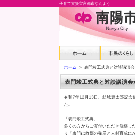
子育て支援宣言都市なんよう
メ
イ
ン
コ
ン
テ
ン
ツ
へ
ホーム
表門竣工式典と対談講演会
グ
ロ
表門竣工式典と対談講演会
ー
バ
令和7年12月13日、結城豊太郎記
ル
た。
ナ
ビ
「表門竣工式典」
へ
多くの方からご寄付いただき修繕し
フ
り「表門は故郷の発展と人材育成に
ッ