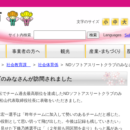
文字のサイズ
サイト内検索
Languages
Se
社会教育課
社会体育係
NDソフトアスリートクラブのみな
ブのみなさんが訪問されました
ー駅伝でチーム過去最高順位を達成したNDソフトアスリートクラブのみ
 松山代表取締役社長に表敬をいただきました。
林宏一選手は「昨年チームに加入して勢いのあるチームだと感じた。
の役割として思い切って飛び出した。今後は記録も残していきたい」
を見せた下條乃將選手は「（２年前も同区間を走り）もっと風があっ