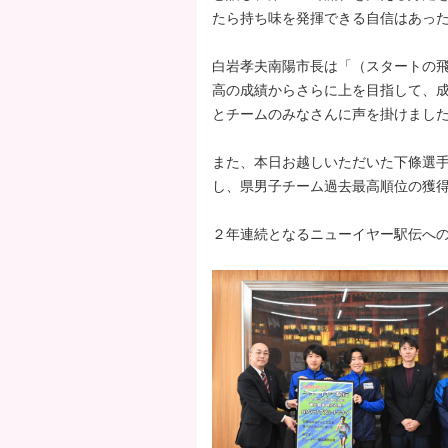
たら持ち味を発揮できる自信はあっ
タ
ー
白岩孝夫南陽市長は「（スタートの
エ
高の成績からさらに上を目指して、
リ
とチームのみなさんに声を掛けまし
ア
へ
また、本日お越しいただいた下條選
ペ
し、県男子チーム過去最高順位の獲
ー
ジ
２年連続となるニューイヤー駅伝へ
の
先
頭
へ