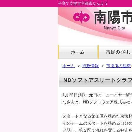
子育て支援宣言都市なんよう
メ
イ
ン
コ
ン
テ
ン
ツ
へ
ホーム
行政情報
市役所の組織
グ
ロ
NDソフトアスリートクラ
ー
バ
1月26日(月)、元日のニューイヤ
ル
なさんと、NDソフトウェア株式会社
ナ
ビ
スタートとなる第１区を務めた東海
へ
そのチームのスタートを務める自分
フ
と話し、第３区で流れを変える好走
ッ