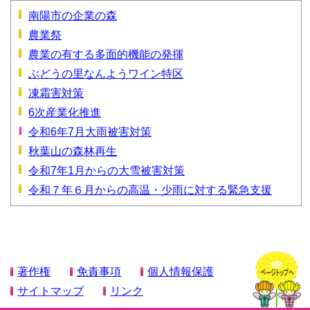
南陽市の企業の森
農業祭
農業の有する多面的機能の発揮
ぶどうの里なんようワイン特区
凍霜害対策
6次産業化推進
令和6年7月大雨被害対策
秋葉山の森林再生
令和7年1月からの大雪被害対策
令和７年６月からの高温・少雨に対する緊急支援
著作権
免責事項
個人情報保護
サイトマップ
リンク