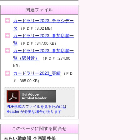
関連ファイル
カードラリー2023_チラシデー
タ
（
ＰＤＦ
3.02 MB
）
カードラリー2023_参加店舗一
覧
（
ＰＤＦ
347.00 KB
）
カードラリー2023_参加店舗一
覧（駅付近）
（
ＰＤＦ
274.00
KB
）
カードラリー2023_実績
（
ＰＤ
Ｆ
385.00 KB
）
PDF形式のファイルを見るためには
Reader が必要な場合があります
このページに関する問合せ
みらい戦略課 企画調整係