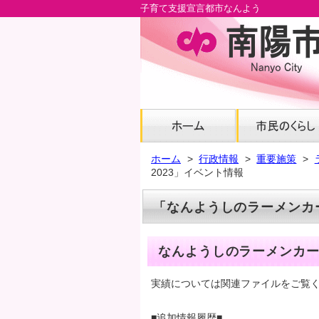
子育て支援宣言都市なんよう
メ
イ
ン
コ
ン
テ
ン
ツ
へ
ホーム
行政情報
重要施策
グ
2023」イベント情報
ロ
ー
「なんようしのラーメンカー
バ
ル
ナ
なんようしのラーメンカー
ビ
へ
実績については関連ファイルをご覧
フ
ッ
■追加情報履歴■