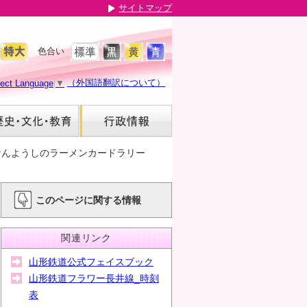
サイトマップ
色合い
（外国語翻訳について）
lect Language
▼
なんようしのラーメンカードラリー
このページに関する情報
関連リンク
山形鉄道公式フェイスブック
山形鉄道フラワー長井線_時刻
表