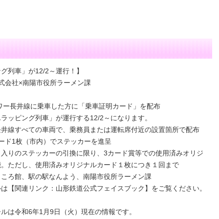
。
列車」が12/2～運行！】
式会社×南陽市役所ラーメン課
ラワー長井線に乗車した方に「乗車証明カード」を配布
ラッピング列車」が運行する12/2～になります。
長井線すべての車両で、乗務員または運転席付近の設置箇所で配布
ード1枚（市内）でステッカーを進呈
入りのステッカーの引換に限り、3カード賞等での使用済みオリジ
能。ただし、使用済みオリジナルカード１枚につき１回まで
らころ館、駅の駅なんよう、南陽市役所ラーメン課
ルは【関連リンク：山形鉄道公式フェイスブック】をご覧ください。
ルは令和6年1月9日（火）現在の情報です。