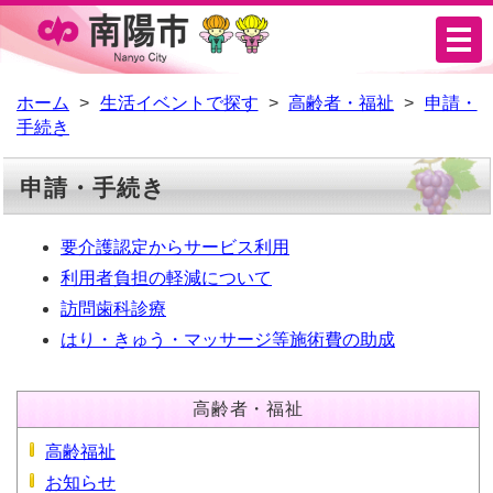
メ
ニ
ュ
ホーム
生活イベントで探す
高齢者・福祉
申請・
手続き
ー
申請・手続き
要介護認定からサービス利用
利用者負担の軽減について
訪問歯科診療
はり・きゅう・マッサージ等施術費の助成
高齢者・福祉
高齢福祉
お知らせ