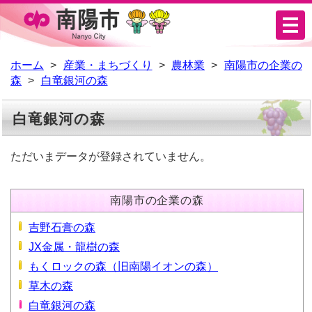
メ
ニ
ュ
ホーム
産業・まちづくり
農林業
南陽市の企業の
森
白竜銀河の森
ー
白竜銀河の森
ただいまデータが登録されていません。
南陽市の企業の森
吉野石膏の森
JX金属・龍樹の森
もくロックの森（旧南陽イオンの森）
草木の森
白竜銀河の森