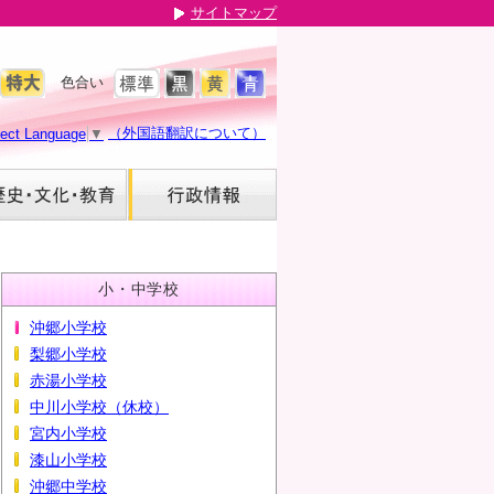
サイトマップ
色合い
（外国語翻訳について）
lect Language
▼
小・中学校
沖郷小学校
梨郷小学校
赤湯小学校
中川小学校（休校）
宮内小学校
漆山小学校
沖郷中学校