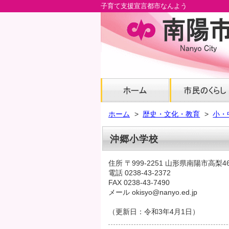
子育て支援宣言都市なんよう
メ
イ
ン
コ
ン
テ
ン
ツ
へ
ホーム
歴史・文化・教育
小・
グ
ロ
沖郷小学校
ー
バ
住所 〒999-2251 山形県南陽市高梨4
ル
電話 0238-43-2372
ナ
FAX 0238-43-7490
ビ
メール okisyo@nanyo.ed.jp
へ
（更新日：令和3年4月1日）
フ
ッ