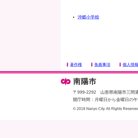
タ
ー
沖郷小学校
エ
リ
ア
へ
ペ
ー
著作権
免責事項
個人情
ジ
の
先
頭
〒999-2292 山形県南陽市三間通436
へ
開庁時間：月曜日から金曜日の午前
© 2018 Nanyo City. All Rights Reserve