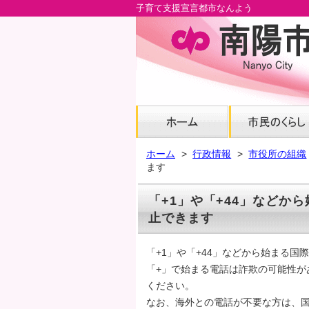
子育て支援宣言都市なんよう
メ
イ
ン
コ
ン
テ
ン
ツ
へ
ホーム
行政情報
市役所の組織
グ
ます
ロ
ー
「+1」や「+44」などか
バ
止できます
ル
ナ
「+1」や「+44」などから始まる
ビ
「+」で始まる電話は詐欺の可能性が
へ
ください。
フ
なお、海外との電話が不要な方は、
ッ