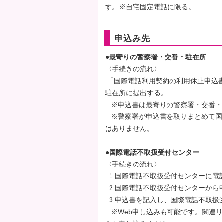
す。※自宅固定電話に限る。
タ
ー
エ
申込み先
リ
●最寄りの警察署・交番・駐在所
ア
〈手続きの流れ〉
へ
「国際電話利用契約の利用休止申込
ペ
駐在所に提出する。
ー
※申込書は最寄りの警察署・交番・
ジ
※警察署が申込書を取りまとめて国
の
はありません。
先
頭
●国際電話不取扱受付センター
へ
〈手続きの流れ〉
1.国際電話不取扱受付センターに電
2.国際電話不取扱受付センターから
3.申込書を記入し、国際電話不取扱
※Web申し込みも可能です。関連リ