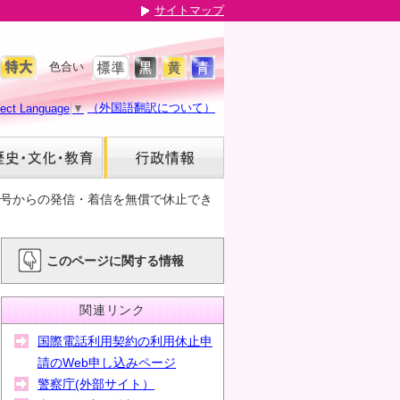
サイトマップ
色合い
（外国語翻訳について）
lect Language
▼
番号からの発信・着信を無償で休止でき
このページに関する情報
関連リンク
国際電話利用契約の利用休止申
請のWeb申し込みページ
警察庁(外部サイト）