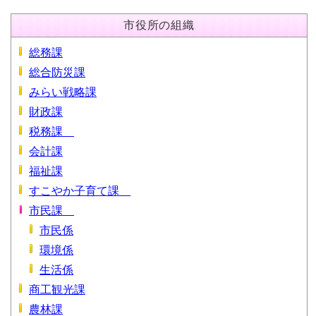
市役所の組織
総務課
総合防災課
みらい戦略課
財政課
税務課
会計課
福祉課
すこやか子育て課
市民課
市民係
環境係
生活係
商工観光課
農林課