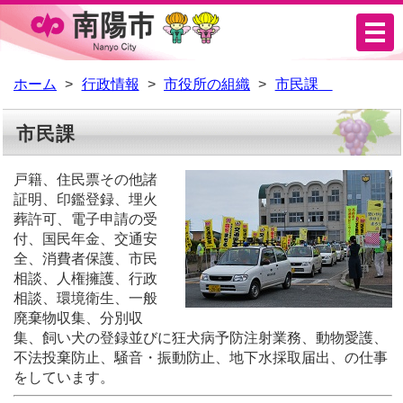
メ
ニ
ュ
ホーム
行政情報
市役所の組織
市民課
ー
市民課
戸籍、住民票その他諸
証明、印鑑登録、埋火
葬許可、電子申請の受
付、国民年金、交通安
全、消費者保護、市民
相談、人権擁護、行政
相談、環境衛生、一般
廃棄物収集、分別収
集、飼い犬の登録並びに狂犬病予防注射業務、動物愛護、
不法投棄防止、騒音・振動防止、地下水採取届出、の仕事
をしています。