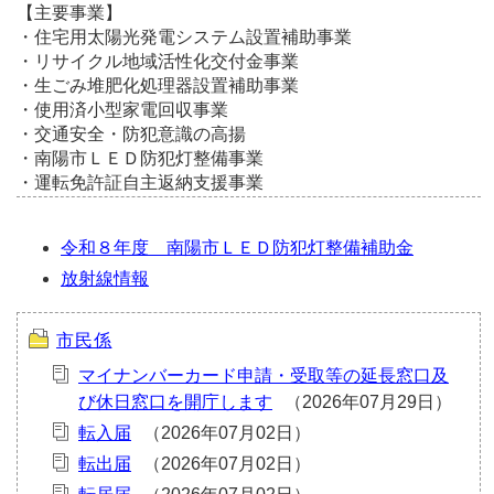
【主要事業】
・住宅用太陽光発電システム設置補助事業
・リサイクル地域活性化交付金事業
・生ごみ堆肥化処理器設置補助事業
・使用済小型家電回収事業
・交通安全・防犯意識の高揚
・南陽市ＬＥＤ防犯灯整備事業
・運転免許証自主返納支援事業
令和８年度 南陽市ＬＥＤ防犯灯整備補助金
放射線情報
市民係
マイナンバーカード申請・受取等の延長窓口及
び休日窓口を開庁します
転入届
転出届