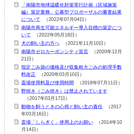
「南陽市地球温暖化対策実行計画（区域施策
編）策定業務」公募型プロポーザルの審査結果
について
南陽市再生可能エネルギー導入目標の策定につ
いて
犬の飼い主の方へ
南陽市ゼロカーボンシティ宣言
指定ごみ袋の価格及び収集粗大ごみの処理手数
料改正
斎場使用料及び使用時間
野焼き（ごみ焼き）は禁止されています
動物を飼うときの心得と飼い主の責任
斎場「しらぎく」使用上のお願い