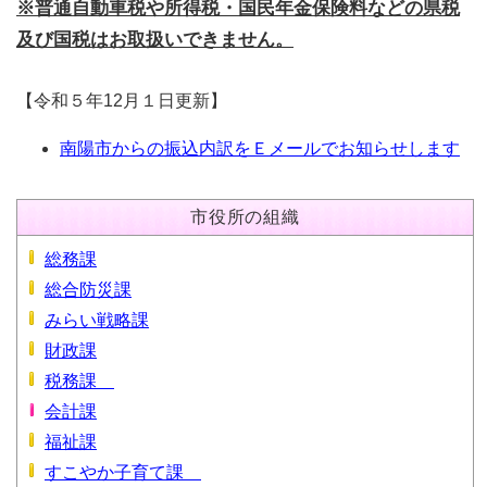
※普通自動車税や所得税・国民年金保険料などの県税
及び国税はお取扱いできません。
【令和５年12月１日更新】
南陽市からの振込内訳をＥメールでお知らせします
市役所の組織
総務課
総合防災課
みらい戦略課
財政課
税務課
会計課
福祉課
すこやか子育て課