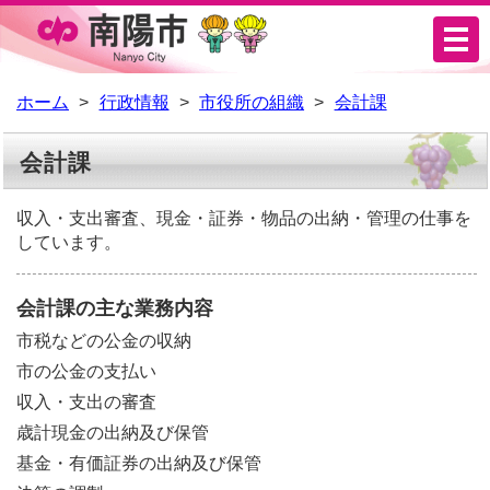
メ
ニ
ュ
ホーム
行政情報
市役所の組織
会計課
ー
会計課
収入・支出審査、現金・証券・物品の出納・管理の仕事を
しています。
会計課の主な業務内容
市税などの公金の収納
市の公金の支払い
収入・支出の審査
歳計現金の出納及び保管
基金・有価証券の出納及び保管