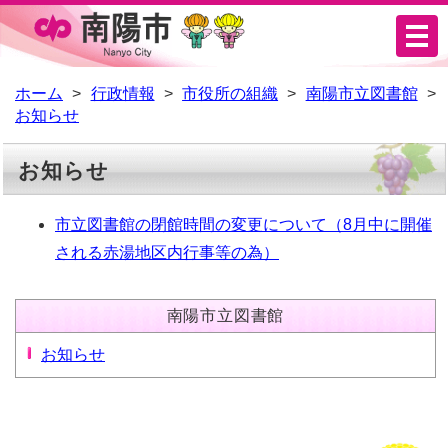
メ
ニ
ュ
ホーム
行政情報
市役所の組織
南陽市立図書館
お知らせ
ー
お知らせ
市立図書館の閉館時間の変更について（8月中に開催
される赤湯地区内行事等の為）
南陽市立図書館
お知らせ