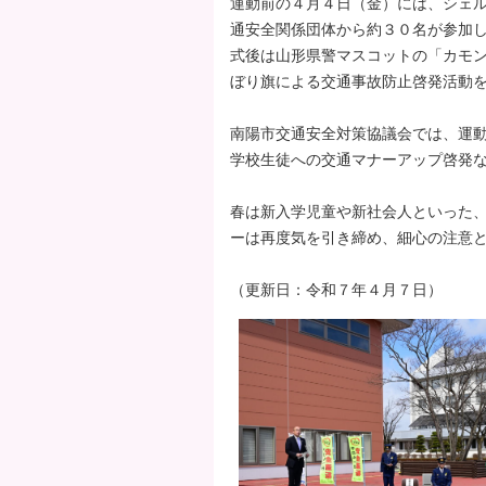
運動前の４月４日（金）には、シェ
タ
通安全関係団体から約３０名が参加
ー
式後は山形県警マスコットの「カモ
エ
ぼり旗による交通事故防止啓発活動
リ
ア
南陽市交通安全対策協議会では、運
へ
学校生徒への交通マナーアップ啓発
ペ
ー
春は新入学児童や新社会人といった
ジ
ーは再度気を引き締め、細心の注意
の
先
（更新日：令和７年４月７日）
頭
へ