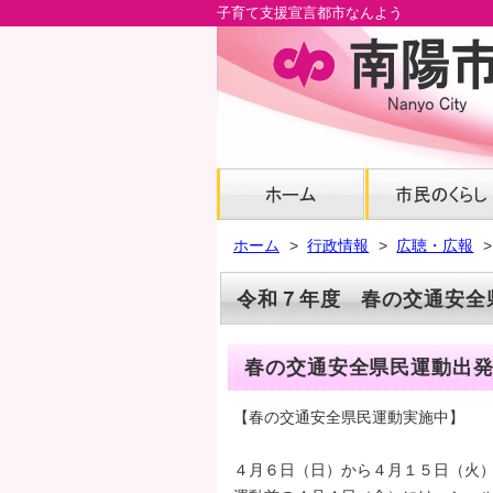
子育て支援宣言都市なんよう
メ
イ
ン
コ
ン
テ
ン
ツ
へ
ホーム
行政情報
広聴・広報
グ
ロ
令和７年度 春の交通安全
ー
バ
ル
春の交通安全県民運動出
ナ
ビ
【春の交通安全県民運動実施中】
へ
フ
４月６日（日）から４月１５日（火
ッ