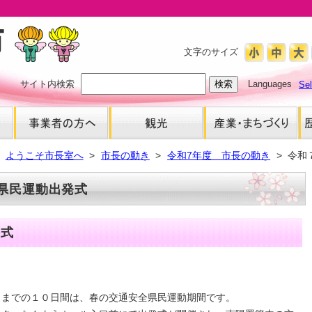
文字のサイズ
サイト内検索
Languages
Se
ようこそ市長室へ
市長の動き
令和7年度 市長の動き
令和
県民運動出発式
発式
）までの１０日間は、春の交通安全県民運動期間です。