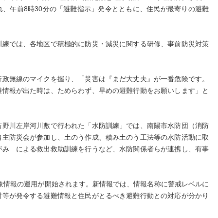
、午前8時30分の「避難指示」発令とともに、住民が最寄りの避難
練では、各地区で積極的に防災・減災に関する研修、事前防災対策
政無線のマイクを握り、「災害は『まだ大丈夫』が一番危険です。
難情報が出た時は、ためらわず、早めの避難行動をお願いします」と
野川左岸河川敷で行われた「水防訓練」では、南陽市水防団（消防
自主防災会が参加し、土のう作成、積み土のう工法等の水防活動に取
がみ による救出救助訓練を行うなど、水防関係者らが連携し、有事
象情報の運用が開始されます。新情報では、情報名称に警戒レベルに
村等が発令する避難情報と住民がとるべき避難行動との対応が分かり