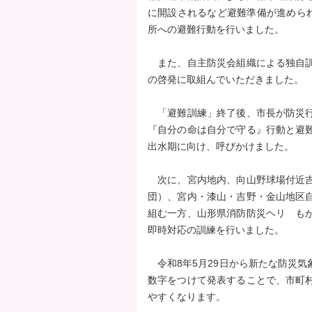
に開設されるなど避難準備が進められ
タ
所への避難行動を行いました。
ー
エ
また、自主防災会組織による独自訓
リ
の啓発に取組んでいただきました。
ア
へ
「避難訓練」終了後、市長が防災行
ペ
『自分の命は自分で守る』行動と避
ー
出水期に向け、呼びかけました。
ジ
の
次に、宮内地内、向山野球場付近吉
先
団）、宮内・漆山・吉野・金山地区
頭
組む一方、山形県消防防災ヘリ も
へ
即時対応の訓練を行いました。
令和8年5月29日から新たな防災気
数字をつけて発表することで、市町
やすくなります。