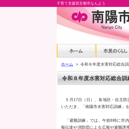
子育て支援宣言都市なんよう
メ
イ
ン
コ
ン
テ
ン
ツ
へ
ホーム
令和８年度水害対応総合訓
グ
ロ
令和８年度水害対応総合訓
ー
バ
ル
５月17日（日）、各地区・自主防災
ナ
いただき、「南陽市水害対応訓練」
ビ
へ
「避難訓練」では、午前8時に市内
フ
報伝達や消防団による広報や避難誘
ッ