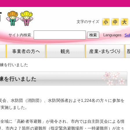
文字のサイズ
サイト内検索
Languages
Se
練を行いました
練を行いました
会、水防団（消防団）、水防関係者およそ1,224名の方々に参加を
を実施しました。
全域に「高齢者等避難」が発令され、市内では自主防災会による情
導、市内２７箇所の避難所（指定緊急避難場所・一時避難所）が次々