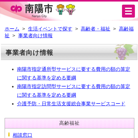
メ
ニ
ュ
ホーム
生活イベントで探す
高齢者・福祉
高齢福
祉
事業者向け情報
ー
事業者向け情報
南陽市指定通所型サービスに要する費用の額の算定
に関する基準を定める要綱
南陽市指定訪問型サービスに要する費用の額の算定
に関する基準を定める要綱
介護予防・日常生活支援総合事業サービスコード
高齢福祉
相談窓口