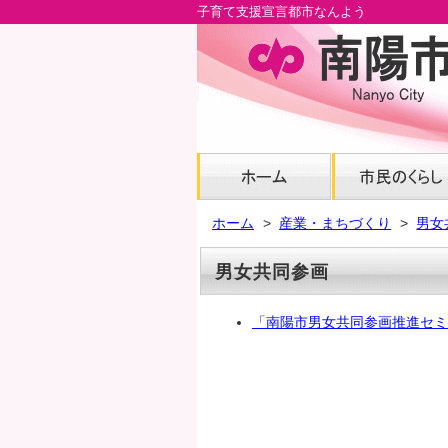
子育て支援宣言都市なんよう
メ
イ
ン
コ
ン
テ
ン
ツ
へ
ホーム
産業・まちづくり
男女
グ
ロ
男女共同参画
ー
バ
「南陽市男女共同参画推進セミ
ル
ナ
ビ
へ
フ
ッ