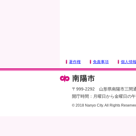
タ
ー
エ
リ
ア
へ
ペ
ー
著作権
免責事項
個人情
ジ
の
先
頭
〒999-2292 山形県南陽市三間通436
へ
開庁時間：月曜日から金曜日の午前
© 2018 Nanyo City. All Rights Reserve