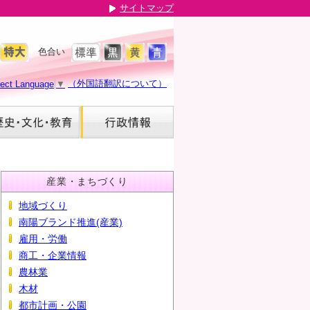
サイトマップ
色合い
（外国語翻訳について）
lect Language
▼
産業・まちづくり
地域づくり
南陽ブランド推進(産業)
雇用・労働
商工・企業情報
農林業
木材
都市計画・公園