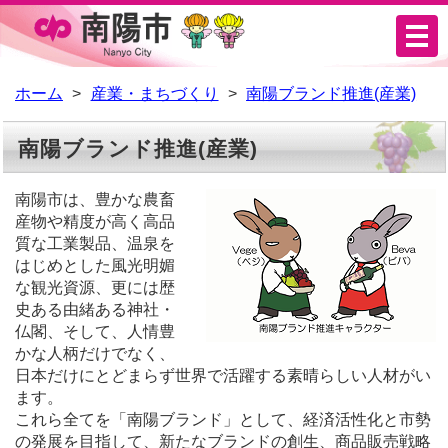
メ
ニ
ュ
ホーム
産業・まちづくり
南陽ブランド推進(産業)
ー
南陽ブランド推進(産業)
南陽市は、豊かな農畜
産物や精度が高く高品
質な工業製品、温泉を
はじめとした風光明媚
な観光資源、更には歴
史ある由緒ある神社・
仏閣、そして、人情豊
かな人柄だけでなく、
日本だけにとどまらず世界で活躍する素晴らしい人材がい
ます。
これら全てを「南陽ブランド」として、経済活性化と市勢
の発展を目指して、新たなブランドの創生、商品販売戦略