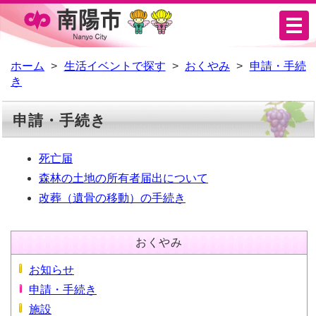
メ
ニ
ュ
ホーム
生活イベントで探す
おくやみ
申請・手続
き
ー
申請・手続き
死亡届
森林の土地の所有者届出について
改葬（遺骨の移動）の手続き
おくやみ
お知らせ
申請・手続き
施設