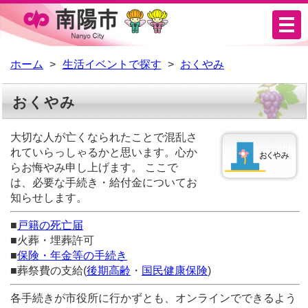
メ
ニ
ュ
ホーム
生活イベントで探す
おくやみ
ー
おくやみ
大切な人が亡くなられたことで混乱さ
れていらっしゃるかと思います。心か
らお悔やみ申し上げます。 ここで
は、必要な手続き・給付金についてお
知らせします。
■
戸籍の死亡届
■火葬・埋葬許可
■
保険・年金等の手続き
■葬祭費の支給(
後期高齢
・
国民健康保険
)
各手続きが市役所に行かずとも、オンラインでできるよう