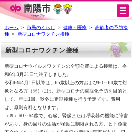
メ
ニ
ュ
ホーム
市民のくらし
健康・医療
高齢者の予防接
種
新型コロナワクチン接種
ー
新型コロナワクチン接種
新型コロナウイルスワクチンの全額公費による接種は、令
和6年3月31日で終了しました。
令和6年4月1日以降は、65歳以上の方および60～64歳で対
象となる方（※）には、新型コロナの重症化予防を目的と
して、年に1回、秋冬に定期接種を行う予定です。費用
は、原則有料となります。
（※）60～64歳で、心臓、腎臓または呼吸器の機能に障害
があり、身の回りの生活が極度に制限される方、ヒト免疫