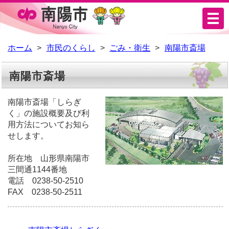
メ
ニ
ュ
ホーム
市民のくらし
ごみ・衛生
南陽市斎場
ー
南陽市斎場
南陽市斎場「しらぎ
く」の施設概要及び利
用方法についてお知ら
せします。
所在地 山形県南陽市
三間通1144番地
電話 0238-50-2510
FAX 0238-50-2511