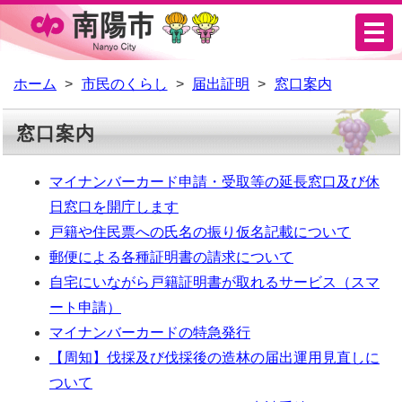
メ
ニ
ュ
ホーム
市民のくらし
届出証明
窓口案内
ー
窓口案内
マイナンバーカード申請・受取等の延長窓口及び休
日窓口を開庁します
戸籍や住民票への氏名の振り仮名記載について
郵便による各種証明書の請求について
自宅にいながら戸籍証明書が取れるサービス（スマ
ート申請）
マイナンバーカードの特急発行
【周知】伐採及び伐採後の造林の届出運用見直しに
ついて