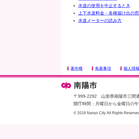
水道の使用を中止するとき
タ
上下水道料金・各種届け出の窓
ー
水道メーターの読み方
エ
リ
ア
へ
ペ
ー
ジ
著作権
免責事項
個人情
の
先
頭
へ
〒999-2292 山形県南陽市三間通436
開庁時間：月曜日から金曜日の午前
© 2018 Nanyo City. All Rights Reserve