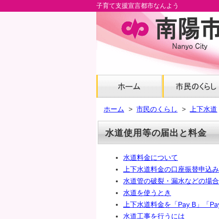
子育て支援宣言都市なんよう
メ
イ
ン
コ
ン
テ
ン
ツ
へ
ホーム
市民のくらし
上下水道
グ
ロ
水道使用等の届出と料金
ー
バ
水道料金について
ル
上下水道料金の口座振替申込み
ナ
水道管の破裂・漏水などの場合
ビ
水道を使うとき
へ
上下水道料金を「Pay B」「P
フ
水道工事を行うには
ッ