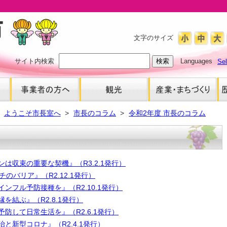
文字のサイズ
サイト内検索
Languages
Se
ようこそ市長室へ
市長のコラム
令和2年度 市長のコラム
ンは収束の重要な契機』（R3.2.1発行）
チのバリア』（R2.12.1発行）
インフル予防接種を』（R2.10.1発行）
縁を結ぶ』（R2.8.1発行）
予防して日常生活を』（R2.6.1発行）
治と新型コロナ』（R2.4.1発行）