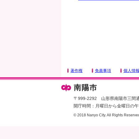
タ
ー
エ
リ
ア
へ
ペ
ー
ジ
著作権
免責事項
個人情
の
先
頭
へ
〒999-2292 山形県南陽市三間通436
開庁時間：月曜日から金曜日の午前
© 2018 Nanyo City. All Rights Reserve