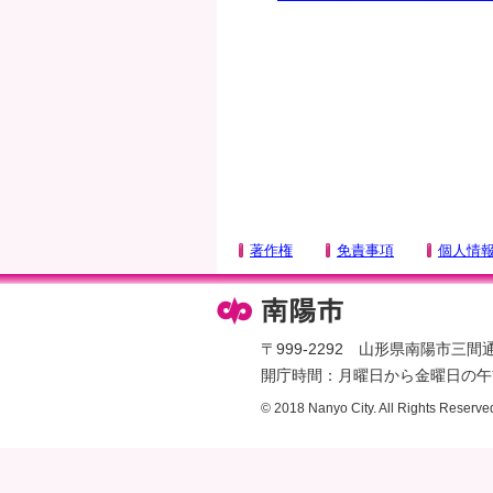
タ
ー
エ
リ
ア
へ
ペ
ー
ジ
著作権
免責事項
個人情
の
先
頭
へ
〒999-2292 山形県南陽市三間通436
開庁時間：月曜日から金曜日の午前
© 2018 Nanyo City. All Rights Reserve