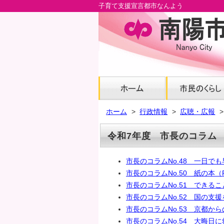
子育て支援宣言都市なんよう
メ
イ
ン
コ
ン
テ
ン
ツ
へ
ホーム
行政情報
広聴・広報
グ
ロ
令和7年度 市長のコラム
ー
バ
市長のコラムNo.48 一日でも
ル
市長のコラムNo.50 紙の本（R
ナ
市長のコラムNo.51 できるこ
ビ
市長のコラムNo.52 国の支援
へ
市長のコラムNo.53 京都からの
フ
市長のコラムNo.54 大晦日に
ッ